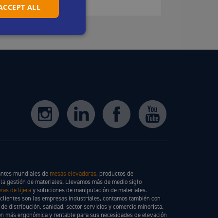
 ACCEPT ALL
DUTCH
FRENCH
GERMAN
ITALIAN
SPANISH
cantes mundiales de
mesas elevadoras
, productos de
 la gestión de materiales. Llevamos más de medio siglo
ras de tijera
y soluciones de manipulación de materiales.
 clientes son las empresas industriales, contamos también con
de distribución, sanidad, sector servicios y comercio minorista.
ión más ergonómica y rentable para sus necesidades de elevación