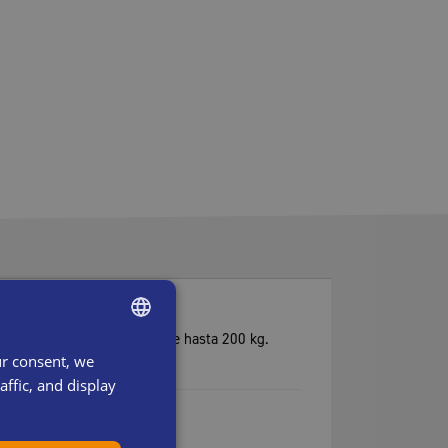
E con capacidad de carga de hasta 200 kg.
ur consent, we
ENGLISH
ffic, and display
SWEDISH
DANISH