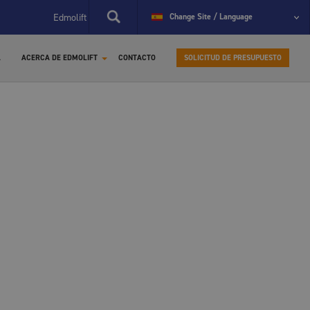
Edmolift 4.0, la mayor inversión en la historia de la compañía
Change Site / Language
E
A
ACERCA DE EDMOLIFT
CONTACTO
SOLICITUD DE PRESUPUESTO