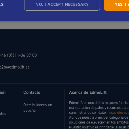
LS
NO, I ACCEPT NECESSARY
YES, I
+46 (0)611-36 87 00
b2b@edmolift.se
ión
Contacto
Acerca de EdmoLift
EdmoLift es uno de los mayores fabri
Distribuidores en
manipulación de palés y recursos para
España
suministrando con éxito
mesas elevado
ales
Aunque nuestra principal categoría de
soluciones de elevación en los ámbitos 
Nuestro objetivo es brindarle la soluc